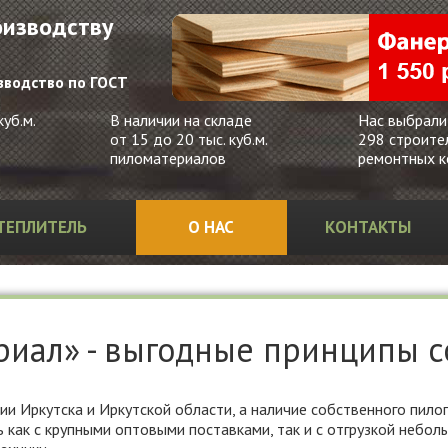
оизводству
зводство по ГОСТ
уб.м.
В наличии на складе
Нас выбрали
от 15 до 20 тыс. куб.м.
298 строите
пиломатериалов
ремонтных к
ТЕПЛИТЕЛЬ
О НАС
КОНТАКТЫ
иал» - выгодные принципы с
и Иркутска и Иркутской области, а наличие собственного пило
 как с крупными оптовыми поставками, так и с отгрузкой небол